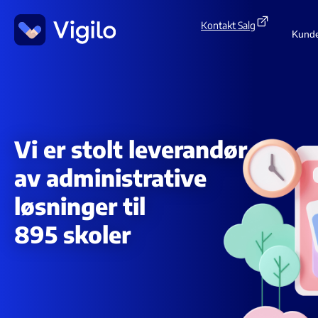
Kontakt Salg
Kund
Vi er stolt leverandør
av administrative
løsninger til
895 skoler
895
skoler,