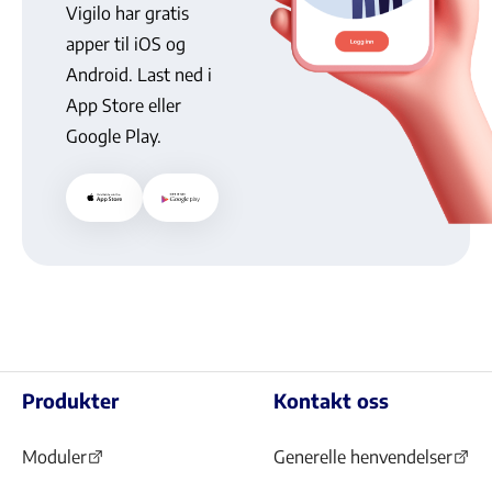
Vigilo har gratis
87
apper til iOS og
350
Android. Last ned i
App Store eller
barnehagebarn,
Google Play.
63
kommuner,
(Åpnes
(Åpnes
22
i
i
ny
ny
129
fane)
fane)
lærere
Produkter
Kontakt oss
Moduler
Generelle henvendelser
(Åpnes
(Åpnes