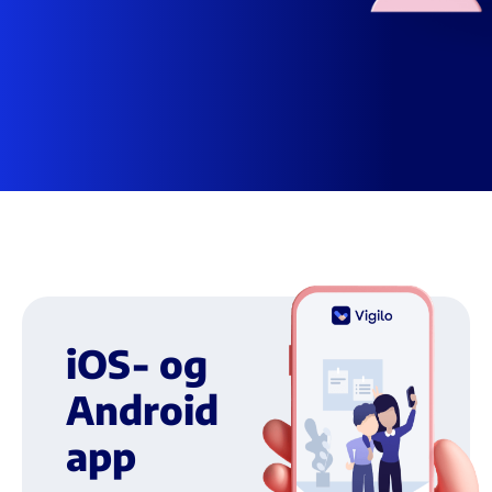
1
848
barnehager,
46
361
ansatte,
615
063
foreldre,
iOS- og
265
Android
803
app
elever,