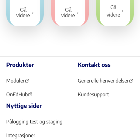
Gå
Gå
Gå
videre
videre
videre
Produkter
Kontakt oss
Moduler
Generelle henvendelser
(Åpnes
(Åpnes
i
i
OnEdHub
Kundesupport
(Åpnes
ny
ny
Nyttige sider
i
fane)
fane)
ny
fane)
Pålogging test og staging
Integrasjoner